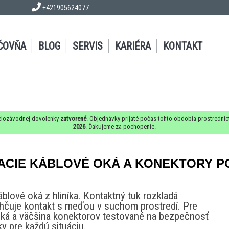
+421905624077
ČOVŇA
BLOG
SERVIS
KARIÉRA
KONTAKT
lozávodnej dovolenky
zatvorené
. Objednávky prijaté počas tohto obdobia prostrední
2026
. Ďakujeme za pochopenie.
VACIE KÁBLOVÉ OKÁ A KONEKTORY P
blové oká z hliníka. Kontaktný tuk rozkladá
ľahčuje kontakt s meďou v suchom prostredí. Pre
oká a väčšina konektorov testované na bezpečnosť
ky pre každú situáciu.