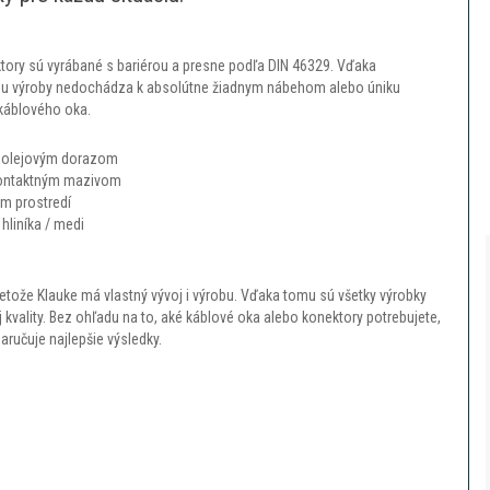
tory sú vyrábané s bariérou a presne podľa DIN 46329. Vďaka
u výroby nedochádza k absolútne žiadnym nábehom alebo úniku
 káblového oka.
 s olejovým dorazom
kontaktným mazivom
om prostredí
hliníka / medi
pretože Klauke má vlastný vývoj i výrobu. Vďaka tomu sú všetky výrobky
 kvality. Bez ohľadu na to, aké káblové oka alebo konektory potrebujete,
ručuje najlepšie výsledky.