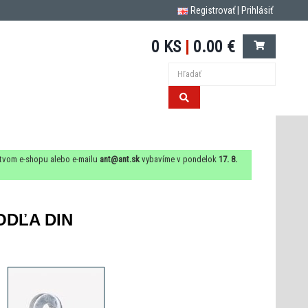
Registrovať
|
Prihlásiť
0 KS
|
0.00 €
ctvom e-shopu alebo e-mailu
ant@ant.sk
vybavíme v pondelok
17. 8.
ODĽA DIN