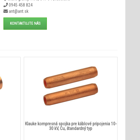
0945 458 824
ant@ant.sk
KONTAKTUJTE NÁS
Klauke kompresná spojka pre káblové pripojenia 10-
30 kV, Cu, štandardný typ