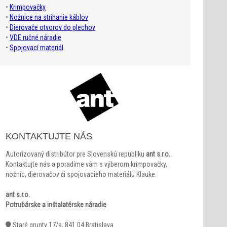
•
Krimpovačky
•
Nožnice na strihanie káblov
•
Dierovače otvorov do plechov
•
VDE ručné náradie
•
Spojovací materiál
KONTAKTUJTE NÁS
Autorizovaný distribútor pre Slovenskú republiku
ant s.r.o.
.
Kontaktujte nás a poradíme vám s výberom krimpovačky,
nožníc, dierovačov či spojovacieho materiálu Klauke.
ant s.r.o.
Potrubárske a inštalatérske náradie
Staré grunty 17/a, 841 04 Bratislava