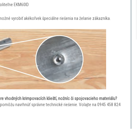
oliteľne EKM60ID
 možné vyrobiť akékoľvek špeciálne riešenia na želanie zákazníka.
re vhodných krimpovacích klieští, nožníc či spojovacieho materiálu?
 a pomôžu navrhnúť správne technické riešenie. Volajte na 0945 458 824