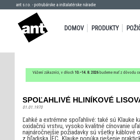
ant s.r.o. - potrubárske a inštalatérske náradie
DOMOV
PRODUKTY
POŽI
Vážení zákazníci, v dňoch
10.–14. 8. 2026
budeme mať z dôvodu ce
SPOĽAHLIVÉ HLINÍKOVÉ LISO
01.01.1970
Ľahké a extrémne spoľahlivé: také sú Klauke ká
oxidačnú vrstvu, vysoko kvalitné cínovanie u
najnáročnejšie požiadavky sú všetky káblové 
z hľadiska IEC. Klauke ponúka riešenie praktic