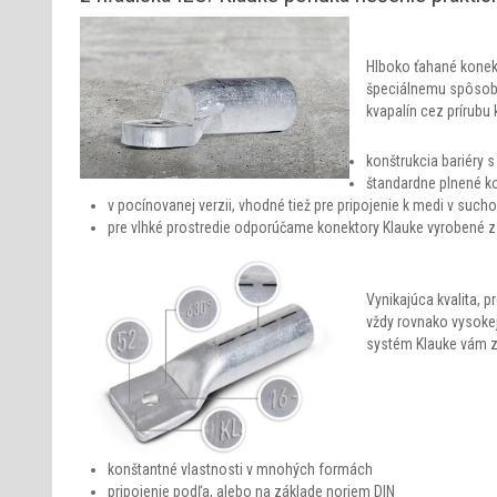
Hlboko ťahané konek
špeciálnemu spôsob
kvapalín cez prírubu
konštrukcia bariéry
štandardne plnené 
v pocínovanej verzii, vhodné tiež pre pripojenie k medi v such
pre vlhké prostredie odporúčame konektory Klauke vyrobené z 
Vynikajúca kvalita, 
vždy rovnako vysokej
systém Klauke vám za
konštantné vlastnosti v mnohých formách
pripojenie podľa, alebo na základe noriem DIN