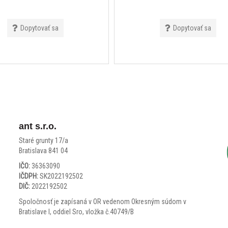
Dopytovať sa
Dopytovať sa
ant s.r.o.
Staré grunty 17/a
Bratislava 841 04
IČO:
36363090
IČDPH:
SK2022192502
DIČ:
2022192502
Spoločnosť je zapísaná v OR vedenom Okresným súdom v
Bratislave I, oddiel Sro, vložka č.40749/B