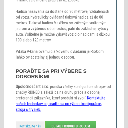
Hadica nasávania sa dostane do 30 metrovej vzdialenosti
od vozu, hydraulicky ovládaná tlaková hadica až do 80
metrov. Tlaková hadica MaxFlow so zúženým vnútorným
jadrom a zvýšenou odolnosťou, patrí do základnej výbavy
auta. Voliteľne je možné vybaviť vozidlo hadicami s dĺžkou
100 alebo 120 metrov.
Vďaka 9-kanálovému diaľkovému ovládaniu je RioCom
ľahko ovládateľný aj jednou osobou.
PORAĎTE SA PRI VÝBERE S
ODBORNÍKMI
Spoločnosť ant s.r.o.
ponúka všetky konfigurácie strojov od
značky RIONED a záleží iba na druhu práce a osobnej
preferencii zákazníka, ktorý produkt si zvolí.
Kontaktujte
našich technikov a poraďte sa pri výbere konfigurácie,
stroja či trysiek.
Kontaktujte nás
DETAIL PRODUKTU RIOCOM