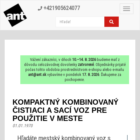
+421905624077
Toggle
navigat
Vážení zákazníci, v dňoch
10.–14. 8. 2026
budeme mať z
dôvodu celozávodnej dovolenky
zatvorené
. Objednávky prijaté
počas tohto obdobia prostredníctvom e-shopu alebo e-mailu
ant@ant.sk
vybavíme v pondelok
17. 8. 2026
. Ďakujeme za
pochopenie.
KOMPAKTNÝ KOMBINOVANÝ
ČISTIACI A SACÍ VOZ PRE
POUŽITIE V MESTE
01.01.1970
Hľadáte mestský kombinovaný voz s