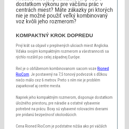
dostatkom výkonu pre väčšinu prác v
centrách miest? Máte zákazky pri ktorých
nie je možné použiť veľký kombinovaný
voz kvôli jeho rozmerom?
KOMPAKTNÝ KROK DOPREDU
Prvý krát sa objavil v preplnených uliciach miest Anglicka.
Vďaka svojim kompaktným rozmerom a všestrannosti sa
rýchlo rozšíril po celej západnej Európe.
Reč je o obľúbenom kombinovanom sacom voze
Rioned
RioCom
. Je postavený na 7,5 tonový podvozok s dĺžkou
niečo málo cez 6 metrov. Preto s ním nie je problém
zaparkovať aj centre mesta.
Napriek jeho kompaktným rozmerom, disponuje dostatkom
úložného priestoru, pre náradie a ostatné vybavenie
potrebné na prácu. Boxy sú vybavené rolovacími dverami
pre pridanú bezpečnosť okoloidúcich.
Cena Rioned RioCom je podstatne nižšia ako pri väčších