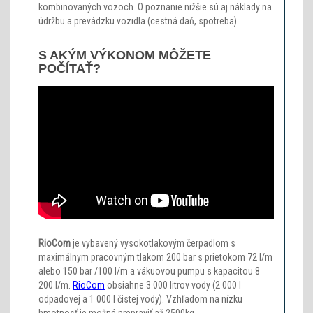
kombinovaných vozoch. O poznanie nižšie sú aj náklady na
údržbu a prevádzku vozidla (cestná daň, spotreba).
S AKÝM VÝKONOM MÔŽETE
POČÍTAŤ?
RioCom
je vybavený vysokotlakovým čerpadlom s
maximálnym pracovným tlakom 200 bar s prietokom 72 l/m
alebo 150 bar /100 l/m a vákuovou pumpu s kapacitou 8
200 l/m.
RioCom
obsiahne 3 000 litrov vody (2 000 l
odpadovej a 1 000 l čistej vody). Vzhľadom na nízku
hmotnosť je možné prepraviť až 2500kg.