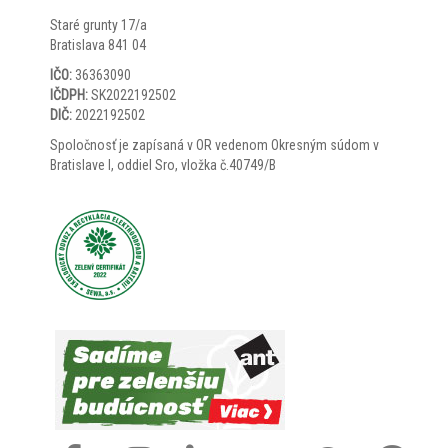
Staré grunty 17/a
Bratislava 841 04
IČO:
36363090
IČDPH:
SK2022192502
DIČ:
2022192502
Spoločnosť je zapísaná v OR vedenom Okresným súdom v
Bratislave I, oddiel Sro, vložka č.40749/B