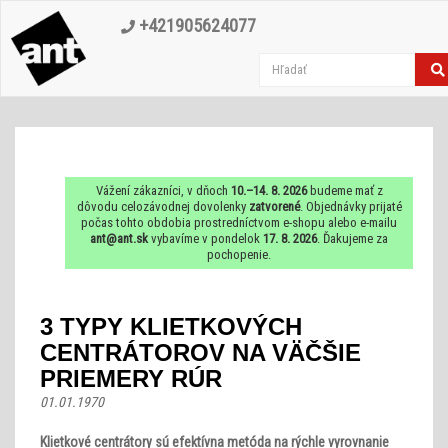
+421905624077
Vážení zákazníci, v dňoch
10.–14. 8. 2026
budeme mať z
dôvodu celozávodnej dovolenky
zatvorené
. Objednávky prijaté
počas tohto obdobia prostredníctvom e-shopu alebo e-mailu
ant@ant.sk
vybavíme v pondelok
17. 8. 2026
. Ďakujeme za
pochopenie.
3 TYPY KLIETKOVÝCH
CENTRÁTOROV NA VÄČŠIE
PRIEMERY RÚR
01.01.1970
Klietkové centrátory sú efektívna metóda na rýchle vyrovnanie