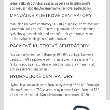
jednej veľkosti potrubia. Zväčša sa delia na tri druhy, podľa
spôsobu ich dotiahnutia: (manuálne, račňové, hydraulické)
MANUÁLNE KLIETKOVÉ CENTRÁTORY
Manuálne klietkové centrátory TAG sú k dispozícii vo veľkostiach
v rozmedzí od 4 do 24". Centrátor je navrhnutý na dosiahnutie
rýchleho vyrovnania rúr pred zváraním. Ich výhodou je, že ich
počas zváranie, nie je nutné odstraňovať.
RAČŇOVÉ KLIETKOVÉ CENTRÁTORY
Rozsah račňových centrátorov je 20 - 80". Vonkajší klietkový
centrátor TAG s račnou je veľmi silný a presný, ale je aj veľmi
ľahký na používanie. Uťahovací mechanizmus je chránený tak,
aby sa zabránilo znečisteniu
HYDRAULICKÉ CENTRÁTORY
Hydraulické vonkajšie centrátory sa využívajú až do 80". Vonkajší
klietkový centrátor TAG je veľmi silný a presný. Centrátory od TAG
sú vybavené hydraulickým zdvihákom s nosnosťou 5 - 20 ton.