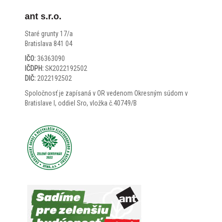
ant s.r.o.
Staré grunty 17/a
Bratislava 841 04
IČO:
36363090
IČDPH:
SK2022192502
DIČ:
2022192502
Spoločnosť je zapísaná v OR vedenom Okresným súdom v
Bratislave I, oddiel Sro, vložka č.40749/B