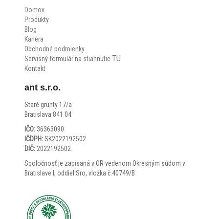
Domov
Produkty
Blog
Kariéra
Obchodné podmienky
TU
Servisný formulár na stiahnutie
Kontakt
ant s.r.o.
Staré grunty 17/a
Bratislava 841 04
IČO:
36363090
IČDPH:
SK2022192502
DIČ:
2022192502
Spoločnosť je zapísaná v OR vedenom Okresným súdom v
Bratislave I, oddiel Sro, vložka č.40749/B