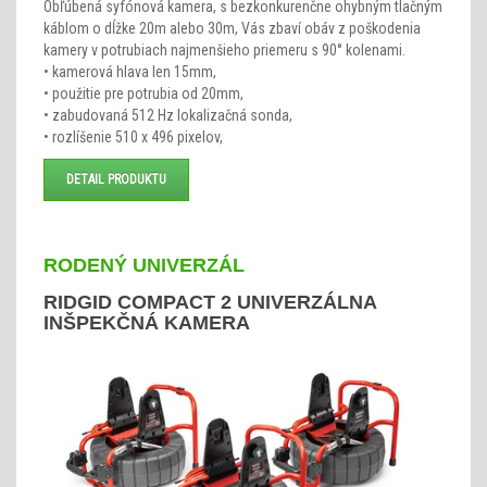
Obľúbená syfónová kamera, s bezkonkurenčne ohybným tlačným
káblom o dĺžke 20m alebo 30m, Vás zbaví obáv z poškodenia
kamery v potrubiach najmenšieho priemeru s 90° kolenami.
• kamerová hlava len 15mm,
• použitie pre potrubia od 20mm,
• zabudovaná 512 Hz lokalizačná sonda,
• rozlíšenie 510 x 496 pixelov,
DETAIL PRODUKTU
RODENÝ UNIVERZÁL
RIDGID COMPACT 2 UNIVERZÁLNA
INŠPEKČNÁ KAMERA