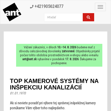
+421905624077
Toggle
navigat
Vážení zákazníci, v dňoch
10.–14. 8. 2026
budeme mať z
dôvodu celozávodnej dovolenky
zatvorené
. Objednávky prijaté
počas tohto obdobia prostredníctvom e-shopu alebo e-mailu
ant@ant.sk
vybavíme v pondelok
17. 8. 2026
. Ďakujeme za
pochopenie.
TOP KAMEROVÉ SYSTÉMY NA
INŠPEKCIU KANALIZÁCIÍ
01.01.1970
Ak si neviete poradiť pri výbere tej správnej inšpekčnej kamery
ponúkame Vám výber toho najlepšieho.