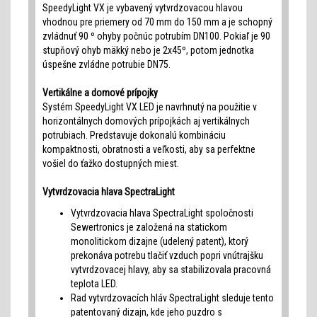
SpeedyLight VX je vybavený vytvrdzovacou hlavou
vhodnou pre priemery od 70 mm do 150 mm a je schopný
zvládnuť 90 º ohyby počnúc potrubím DN100. Pokiaľ je 90
stupňový ohyb mäkký nebo je 2x45º, potom jednotka
úspešne zvládne potrubie DN75.
Vertikálne a domové prípojky
Systém SpeedyLight VX LED je navrhnutý na použitie v
horizontálnych domových prípojkách aj vertikálnych
potrubiach. Predstavuje dokonalú kombináciu
kompaktnosti, obratnosti a veľkosti, aby sa perfektne
vošiel do ťažko dostupných miest.
Vytvrdzovacia hlava SpectraLight
Vytvrdzovacia hlava SpectraLight spoločnosti
Sewertronics je založená na statickom
monolitickom dizajne (udelený patent), ktorý
prekonáva potrebu tlačiť vzduch popri vnútrajšku
vytvrdzovacej hlavy, aby sa stabilizovala pracovná
teplota LED.
Rad vytvrdzovacích hláv SpectraLight sleduje tento
patentovaný dizajn, kde jeho puzdro s