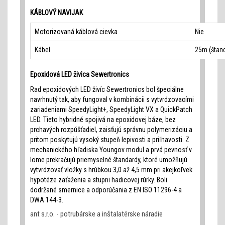
KÁBLOVÝ NAVIJAK
Motorizovaná káblová cievka
Nie
Kábel
25m (štan
Epoxidová LED živica Sewertronics
Rad epoxidových LED živíc Sewertronics bol špeciálne
navrhnutý tak, aby fungoval v kombinácii s vytvrdzovacími
zariadeniami SpeedyLight+, SpeedyLight VX a QuickPatch
LED. Tieto hybridné spojivá na epoxidovej báze, bez
prchavých rozpúšťadiel, zaisťujú správnu polymerizáciu a
pritom poskytujú vysoký stupeň lepivosti a priľnavosti. Z
mechanického hľadiska Youngov modul a prvá pevnosť v
lome prekračujú priemyselné štandardy, ktoré umožňujú
vytvrdzovať vložky s hrúbkou 3,0 až 4,5 mm pri akejkoľvek
hypotéze zaťaženia a stupni hadicovej rúrky. Boli
dodržané smernice a odporúčania z EN ISO 11296-4 a
DWA 144-3.
ant s.r.o. - potrubárske a inštalatérske náradie