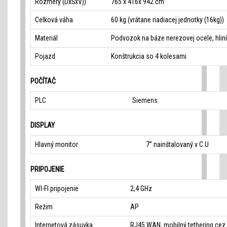
Rozmery (DxŠxV))
765 x 416x 942 cm
Celková váha
60 kg (vrátane riadiacej jednotky (16kg))
Materiál
Podvozok na báze nerezovej ocele, hlin
Pojazd
Konštrukcia so 4 kolesami
POČÍTAČ
PLC
Siemens
DISPLAY
Hlavný monitor
7” nainštalovaný v C.U
PRIPOJENIE
WI-FI pripojenie
2,4 GHz
Režim
AP
Internetová zásuvka
RJ45 WAN, mobilný tethering cez