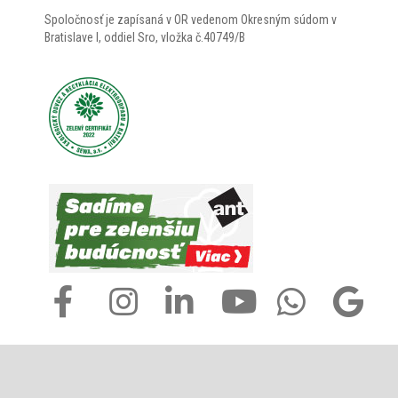
Spoločnosť je zapísaná v OR vedenom Okresným súdom v
Bratislave I, oddiel Sro, vložka č.40749/B