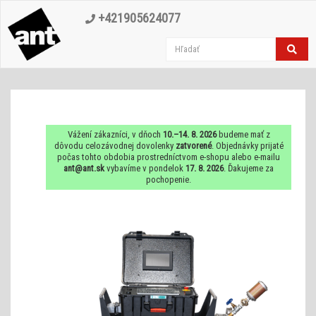
+421905624077
Vážení zákazníci, v dňoch
10.–14. 8. 2026
budeme mať z
dôvodu celozávodnej dovolenky
zatvorené
. Objednávky prijaté
počas tohto obdobia prostredníctvom e-shopu alebo e-mailu
ant@ant.sk
vybavíme v pondelok
17. 8. 2026
. Ďakujeme za
pochopenie.