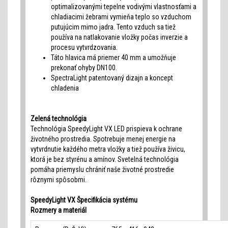
optimalizovanými tepelne vodivými vlastnosťami a
chladiacimi žebrami vymieňa teplo so vzduchom
putujúcim mimo jadra. Tento vzduch sa tiež
používa na natlakovanie vložky počas inverzie a
procesu vytvrdzovania.
Táto hlavica má priemer 40 mm a umožňuje
prekonať ohyby DN100.
SpectraLight patentovaný dizajn a koncept
chladenia
Zelená technológia
Technológia SpeedyLight VX LED prispieva k ochrane
životného prostredia. Spotrebuje menej energie na
vytvrdnutie každého metra vložky a tiež používa živicu,
ktorá je bez styrénu a amínov. Svetelná technológia
pomáha priemyslu chrániť naše životné prostredie
rôznymi spôsobmi.
SpeedyLight VX Špecifikácia systému
Rozmery a materiál