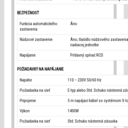
BEZPEČNOSŤ
Funkcia automatického
Áno
zastavenia
Núdzové zastavenie
Áno, tlačidlo núdzového zastavenia
riadiacej jednotke
Napájanie
Prídavný spínač RCD
POŽIADAVKY NA NAPÁJANIE
Napätie
110 – 230V 50/60 Hz
Požiadavka na sieť
E-typ alebo Std. Schuko nástenná zá
Pripojenie
5 m napájací kábel so systémom V-l
Výkon
1400W
Požiadavka na sieť
Std. Schuko nástenná zásuvka