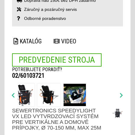
Doprava nad 150€ bez DPH zadarmo
Záručný a pozáručný servis
Odborné poradenstvo
KATALÓG
VIDEO
PREDVEDENIE STROJA
POTREBUJETE PORADIŤ?
02/60103721
SEWERTRONICS SPEEDYLIGHT
VX LED VYTVRDZOVACÍ SYSTÉM
PRE VERTIKÁLNE A DOMOVÉ
PRÍPOJKY, Ø 70-150 MM, MAX 25M