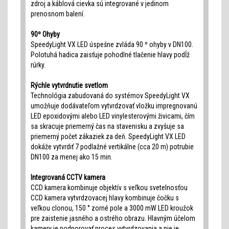
zdroj a káblová cievka sú integrované v jedinom
prenosnom balení.
90º Ohyby
SpeedyLight VX LED úspešne zvláda 90 º ohyby v DN100.
Polotuhá hadica zaisťuje pohodlné tlačenie hlavy podĺž
rúrky.
Rýchle vytvrdnutie svetlom
Technológia zabudovaná do systémov SpeedyLight VX
umožňuje dodávateľom vytvrdzovať vložku impregnovanú
LED epoxidovými alebo LED vinylesterovými živicami, čím
sa skracuje priemerný čas na stavenisku a zvyšuje sa
priemerný počet zákaziek za deň. SpeedyLight VX LED
dokáže vytvrdiť 7 podlažné vertikálne (cca 20 m) potrubie
DN100 za menej ako 15 min.
Integrovaná CCTV kamera
CCD kamera kombinuje objektív s veľkou svetelnosťou
CCD kamera vytvrdzovacej hlavy kombinuje čočku s
veľkou clonou, 150 ° zorné pole a 3000 mW LED kroužok
pre zaistenie jasného a ostrého obrazu. Hlavným účelom
kamery je podporovať proces vytvrdzovania a nie je