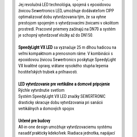
Jej revolučná LED technológia, spojená s epoxidovou
živicou Sewertronics LED, umožňuje dodávateľom CIPP
optimalizovať dobu vytvrdzovania tým, že sa vyhne
prestojom spojeným s vytvrdzovacími živicami v okolitom
prostredí. Pracovné priemery začínajú na DN70 a systém
je schopný vytvrdzovať vložky až do DN150.
SpeedyLight VX LED
sa vyznačuje 25 m dlhou hadicou na
veľmi kompaktnom a prenosnom ráme. V kombinácii s
epoxidovou živicou Sewertronics poskytuje SpeedyLight
VX kvalitné opravy, vrátane vysokého stupňa lepenia
hostiteľských trubiek a priľnavosti.
LED vytvrdzovanie pre vertikálne a domové pripojenie
Rýchle vytvrdnutie svetlom
Systém SpeedyLight VX LED značky SEWERTRONIC
drasticky skracuje dobu vytvrdzovania pri sanácii
vertikálnych a domových spojov.
Určené pre budovy
All-in-one design umožňuje vytvrdzovaciemu systému
nasadiť prakticky kdekoľvek. Riadiaca jednotka, napájací