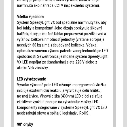
navrhnutá ako náhrada CCTV inšpekčného systému.
Všetko v jednom
Systém SpeedyLight VX bol špeciálne navrhnutý tak, aby
bol ľahký a kompaktný. Jeho dizajn poskytuje šikovný
balíček, ktorý je možné ľahko prepravovať pozdĺž dverí a
výťahov. Celková hmotnosť jednotky (vrátane zdroja) je
necelých 60 kg a má zabudované kolieska. Vďaka
optimalizovanému výkonu patentovanej technológie LED
spoločnosti Sewertronics je možné systém SpeedyLight
VX LED napájať zo štandardnej siete 220 V alebo z
akejkoľvek zásuvky.
LED vytvrdzovanie
Vysoko výkonné pole LED ožaruje impregnovanú vložku,
iniciuje exotermickú reakciu a vytvrdzuje celú hrúbku
nosnej živice. Vlnová dĺžka (400nm) LED diód zaisťuje
efektívne využitie energie na vytvrdnutie vložky. LED
komponenty integrované v systéme SpeedyLight VX LED
neobsahujú olovo a spĺňajú legislatívu RoHS.
90° ohyby