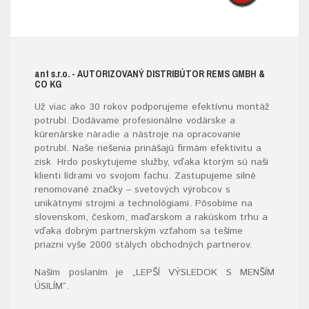
ant s.r.o.
- AUTORIZOVANÝ DISTRIBÚTOR REMS GMBH &
CO KG
Už viac ako 30 rokov podporujeme efektívnu montáž
potrubí. Dodávame profesionálne vodárske a
kúrenárske
náradie
a nástroje na opracovanie
potrubí. Naše riešenia prinášajú firmám efektivitu a
zisk. Hrdo poskytujeme služby, vďaka ktorým sú naši
klienti lídrami vo svojom fachu. Zastupujeme silné
renomované značky – svetových výrobcov s
unikátnymi strojmi a technológiami. Pôsobíme na
slovenskom, českom, maďarskom a rakúskom trhu a
vďaka dobrým partnerským vzťahom sa tešíme
priazni vyše 2000 stálych obchodných partnerov.
Naším poslaním je „LEPŠÍ VÝSLEDOK S MENŠÍM
ÚSILÍM“
.