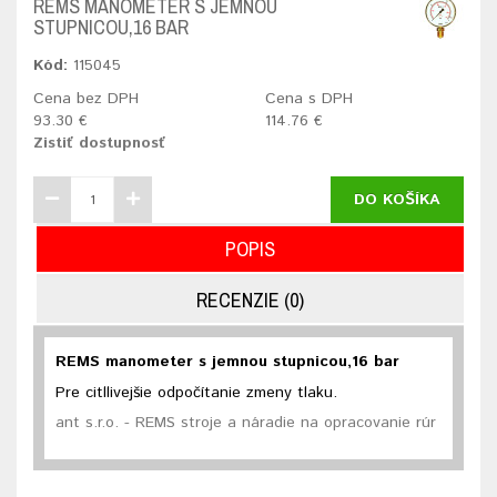
REMS MANOMETER S JEMNOU
STUPNICOU,16 BAR
Kód:
115045
Cena bez DPH
Cena s DPH
93.30 €
114.76 €
Zistiť dostupnosť
DO KOŠÍKA
POPIS
RECENZIE (0)
REMS manometer s jemnou stupnicou,16 bar
Pre citllivejšie odpočítanie zmeny tlaku.
ant s.r.o. - REMS stroje a náradie na opracovanie rúr