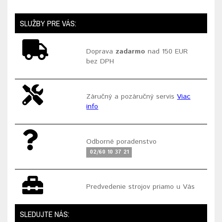
SLUŽBY PRE VÁS:
Doprava
zadarmo
nad 150 EUR
bez DPH
Záručný a pozáručný servis
Viac
info
Odborné poradenstvo
02/60 10 37 21
Predvedenie strojov priamo u Vás
SLEDUJTE NÁS: