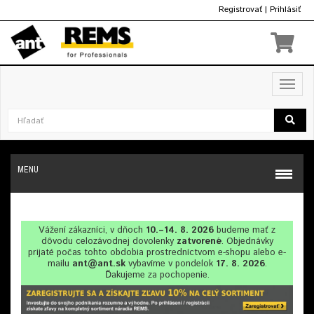
Registrovať
|
Prihlásiť
€
Toggl
navig
MENU
Vážení zákazníci, v dňoch
10.–14. 8. 2026
budeme mať z
dôvodu celozávodnej dovolenky
zatvorené
. Objednávky
prijaté počas tohto obdobia prostredníctvom e-shopu alebo e-
mailu
ant@ant.sk
vybavíme v pondelok
17. 8. 2026
.
Ďakujeme za pochopenie.