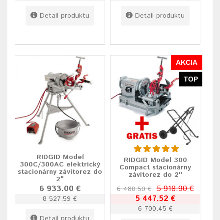
Detail produktu
Detail produktu
AKCIA
TOP
RIDGID Model
RIDGID Model 300
300C/300AC elektrický
Compact stacionárny
stacionárny závitorez do
závitorez do 2"
2"
6 933.00 €
5 918.90 €
6 480.50 €
5 447.52 €
8 527.59 €
6 700.45 €
Detail produktu