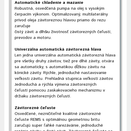
Automatické chladenie a mazanie
Robustná, osvedčená pumpa na olej s vysokým
čerpacím výkonom. Optimalizovaný, multilaterálny
prívod oleja závitoreznou hlavou priamo do rezu
zaručuje
čistý závit a dlhšiu životnosť závitorezných čeľustí,
prevodov a motoru.
Univerzálna automatická závitorezná hlava
Len jedna univerzálna automatická závitorezná hlava
pre všetky druhy závitov, tiež pre dlhé závity, otvára
sa automaticky, s automatikou dĺžkou závitu na
kónické závity. Rýchle, jednoduché nastavovanie
veľkosti závitu. Prehladná stupnica veľkostí závitov.
Jednoduchá a rýchla výmena závitorezných
čeľustí pomocou zaskakovacieho mechanizmu v
držiaku závitorezných čeľustí.
Závitorezné čeľuste
Osvedčené, nezničiteľné kvalitné závitorezné
čeľuste REMS s optimálnou geometriou britu
zaručujú super ľahké narezávánie, jednoduché