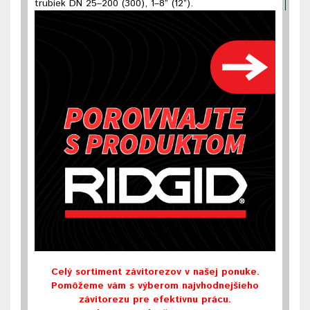
trubiek DN 25–200 (300), 1–8” (12”).
Celý sortiment závitorezov v našej ponuke.
Pomôžeme vám s výberom najvhodnejšieho
závitorezu pre efektívnu prácu.