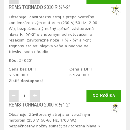
REMS TORNADO 2010 R ½"-2"
Obsahuje: Závitorezný stroj s prepólovateľný
kondenzárotovým motorom (230 V, 50 Hz, 2100
W,); bezpečnostný nožný spínač; závitorezná
hlava R ½"-2" s vnútorným odhrotovačom a
rezákom; závitorezné nože R ½ - ¾" a 1-2";
trojnohý stojan; olejová vaňa a nádoba na
triesky; sada náradia;
Kód:
340201
Cena bez DPH
Cena s DPH
5 630.00 €
6 924.90 €
Zistiť dostupnosť
DO KOŠÍKA
REMS TORNADO 2000 R ½"-2"
Obsahuje: Závitorezný stroj s univerzálnym
motorom (230 V, 50-60 Hz, 1700 W,);
bezpečnostný nožný spínač; závitorezná hlava R