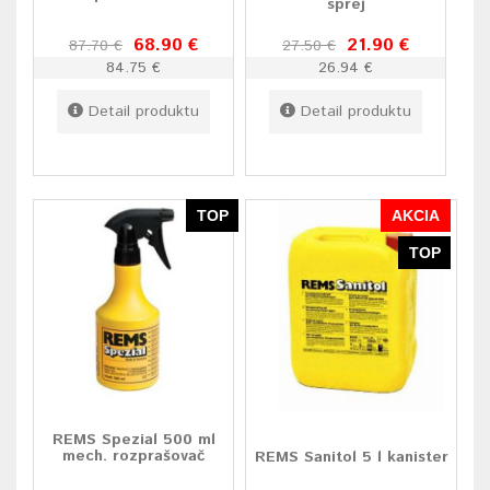
sprej
68.90 €
21.90 €
87.70 €
27.50 €
84.75 €
26.94 €
Detail produktu
Detail produktu
TOP
AKCIA
TOP
REMS Spezial 500 ml
mech. rozprašovač
REMS Sanitol 5 l kanister