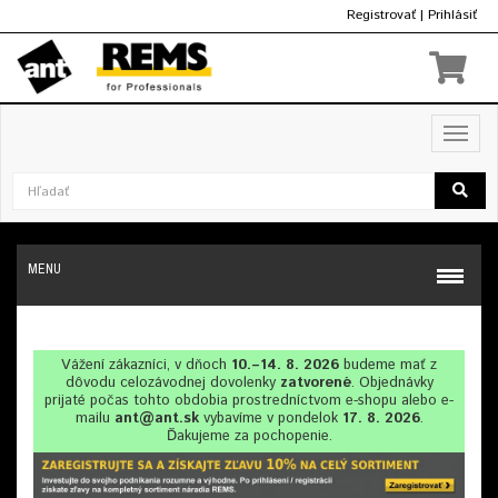
Registrovať
|
Prihlásiť
€
Toggl
navig
MENU
Vážení zákazníci, v dňoch
10.–14. 8. 2026
budeme mať z
dôvodu celozávodnej dovolenky
zatvorené
. Objednávky
prijaté počas tohto obdobia prostredníctvom e-shopu alebo e-
mailu
ant@ant.sk
vybavíme v pondelok
17. 8. 2026
.
Ďakujeme za pochopenie.