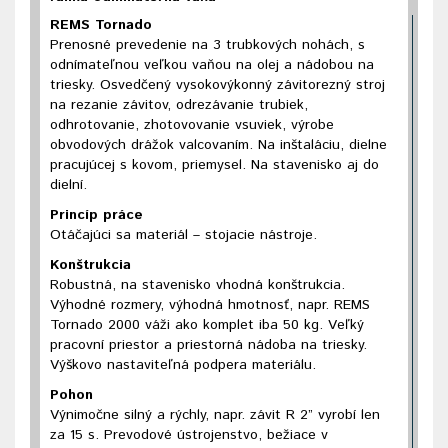
REMS Tornado
Prenosné prevedenie na 3 trubkových nohách, s
odnímateľnou veľkou vaňou na olej a nádobou na
triesky. Osvedčený vysokovýkonný závitorezný stroj
na rezanie závitov, odrezávanie trubiek,
odhrotovanie, zhotovovanie vsuviek, výrobe
obvodových drážok valcovaním. Na inštaláciu, dielne
pracujúcej s kovom, priemysel. Na stavenisko aj do
dielní.
Princíp práce
Otáčajúci sa materiál – stojacie nástroje.
Konštrukcia
Robustná, na stavenisko vhodná konštrukcia.
Výhodné rozmery, výhodná hmotnosť, napr. REMS
Tornado 2000 váži ako komplet iba 50 kg. Veľký
pracovní priestor a priestorná nádoba na triesky.
Výškovo nastaviteľná podpera materiálu.
Pohon
Výnimočne silný a rýchly, napr. závit R 2” vyrobí len
za 15 s. Prevodové ústrojenstvo, bežiace v