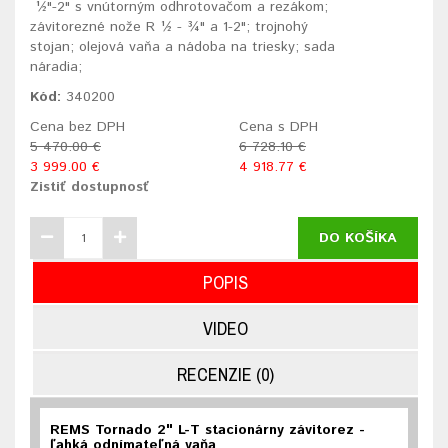
½"-2" s vnútorným odhrotovačom a rezákom;
závitorezné nože R ½ - ¾" a 1-2"; trojnohý
stojan; olejová vaňa a nádoba na triesky; sada
náradia;
Kód:
340200
Cena bez DPH
Cena s DPH
5 470.00 €
6 728.10 €
3 999.00 €
4 918.77 €
Zistiť dostupnosť
DO KOŠÍKA
POPIS
VIDEO
RECENZIE (0)
REMS Tornado 2" L-T stacionárny závitorez -
ľahká odnímateľná vaňa