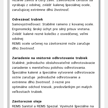
rezánie závitu a čistý závit. Závitorezné čeľuste sa
vyrábajú z odolnej, zvlášt’ kalenej špeciálnej ocele,
zaručujúcej extrémne dlhú životnosť.
Odrezávač trubiek
Samovystreďovací. Stabilné rameno z kovanej ocele.
Ergonomický, široký úchyt pre silný prísuv vretena.
Zvlášt’ kalené rezné kolečko z osvedčenej, veľmi
odolnej
REMS ocele určenej na závitorezné nože zaručuje
dlhú životnosť.
Zariadenie na vnútorné odhrotovanie trubiek
Stabilné, jednoducho obsluhovateľné odhrotovávacie
zariadenie s meniteľnou polohou odhrotovania.
Špeciálne kalené a špeciálne vytvorené odhrotovacie
ostrie zaručuje jednoduché odhrotovanie a
extrémne dlhú životnosť. 2-rezné pre
optimálne odchod triesok, predovšetkým pri malých
veľkostiach trubiek.
Závitorezné oleje
REMS Sanitol a REMS Spezial. Vyvinuté špeciálne na