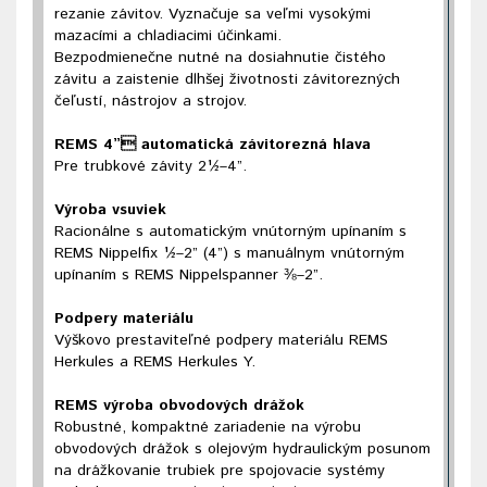
rezanie závitov. Vyznačuje sa veľmi vysokými
mazacími a chladiacimi účinkami.
Bezpodmienečne nutné na dosiahnutie čistého
závitu a zaistenie dlhšej životnosti závitorezných
čeľustí, nástrojov a strojov.
REMS 4” automatická závitorezná hlava
Pre trubkové závity 2½–4”.
Výroba vsuviek
Racionálne s automatickým vnútorným upínaním s
REMS Nippelfix ½–2” (4”) s manuálnym vnútorným
upínaním s REMS Nippelspanner ⅜–2”.
Podpery materiálu
Výškovo prestaviteľné podpery materiálu REMS
Herkules a REMS Herkules Y.
REMS výroba obvodových drážok
Robustné, kompaktné zariadenie na výrobu
obvodových drážok s olejovým hydraulickým posunom
na drážkovanie trubiek pre spojovacie systémy