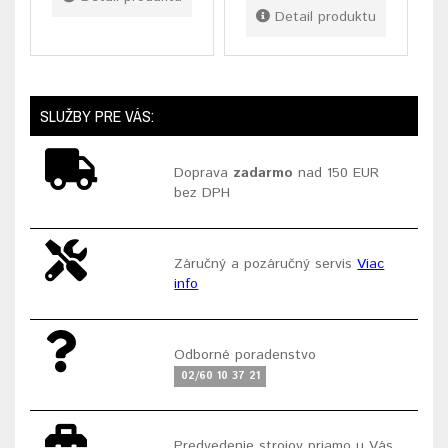
Detail produktu
SLUŽBY PRE VÁS:
Doprava
zadarmo
nad 150 EUR
bez DPH
Záručný a pozáručný servis
Viac
info
Odborné poradenstvo
02/60 10 37 21
Predvedenie strojov priamo u Vás