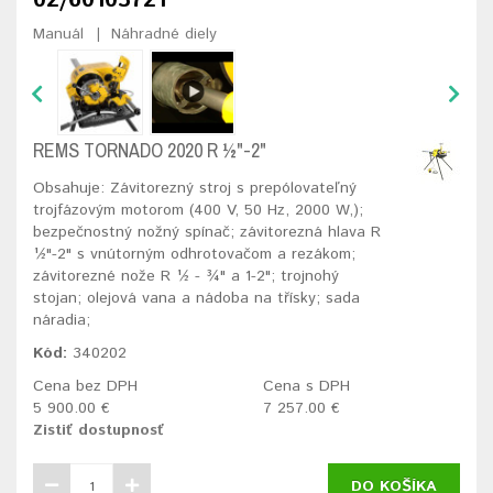
02/60103721
Manuál
Náhradné diely
REMS TORNADO 2020 R ½"-2"
Obsahuje: Závitorezný stroj s prepólovateľný
trojfázovým motorom (400 V, 50 Hz, 2000 W,);
bezpečnostný nožný spínač; závitorezná hlava R
½"-2" s vnútorným odhrotovačom a rezákom;
závitorezné nože R ½ - ¾" a 1-2"; trojnohý
stojan; olejová vana a nádoba na třísky; sada
náradia;
Kód:
340202
Cena bez DPH
Cena s DPH
5 900.00 €
7 257.00 €
Zistiť dostupnosť
DO KOŠÍKA