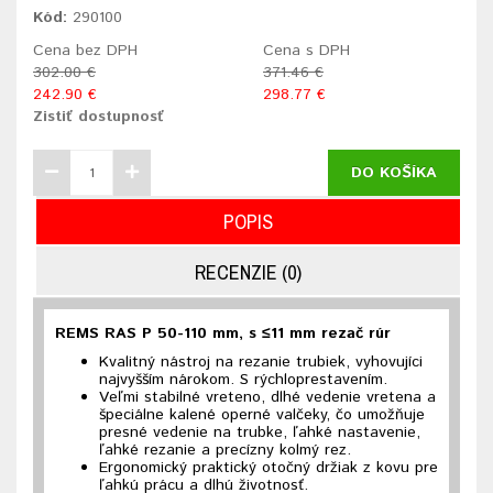
Kód:
290100
Cena bez DPH
Cena s DPH
302.00 €
371.46 €
242.90 €
298.77 €
Zistiť dostupnosť
DO KOŠÍKA
POPIS
RECENZIE (0)
REMS RAS P 50-110 mm, s ≤11 mm rezač rúr
Kvalitný nástroj na rezanie trubiek, vyhovujíci
najvyšším nárokom. S rýchloprestavením.
Veľmi stabilné vreteno, dlhé vedenie vretena a
špeciálne kalené operné valčeky, čo umožňuje
presné vedenie na trubke, ľahké nastavenie,
ľahké rezanie a precízny kolmý rez.
Ergonomický praktický otočný držiak z kovu pre
ľahkú prácu a dlhú životnosť.