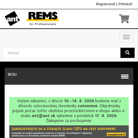
Registrovať
|
Prihlásiť
€
Toggl
navig
MENU
Vážení zákazníci, v dňoch
10.–14. 8. 2026
budeme mať z
dôvodu celozávodnej dovolenky
zatvorené
. Objednávky
prijaté počas tohto obdobia prostredníctvom e-shopu alebo e-
mailu
ant@ant.sk
vybavíme v pondelok
17. 8. 2026
.
Ďakujeme za pochopenie.