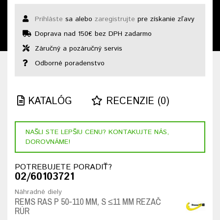
Prihláste
sa alebo
zaregistrujte
pre získanie zľavy
Doprava nad 150€ bez DPH zadarmo
Záručný a pozáručný servis
Odborné poradenstvo
KATALÓG
RECENZIE (0)
NAŠLI STE LEPŠIU CENU? KONTAKUJTE NÁS,
DOROVNÁME!
POTREBUJETE PORADIŤ?
02/60103721
Náhradné diely
REMS RAS P 50-110 MM, S ≤11 MM REZAČ
RÚR