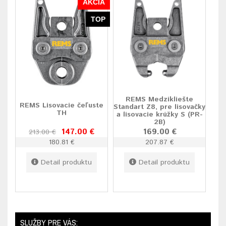
AKCIA
TOP
REMS Medzikliešte
REMS Lisovacie čeľuste
Standart Z8, pre lisovačky
TH
a lisovacie krúžky S (PR-
2B)
147.00 €
169.00 €
213.00 €
180.81 €
207.87 €
Detail produktu
Detail produktu
SLUŽBY PRE VÁS: