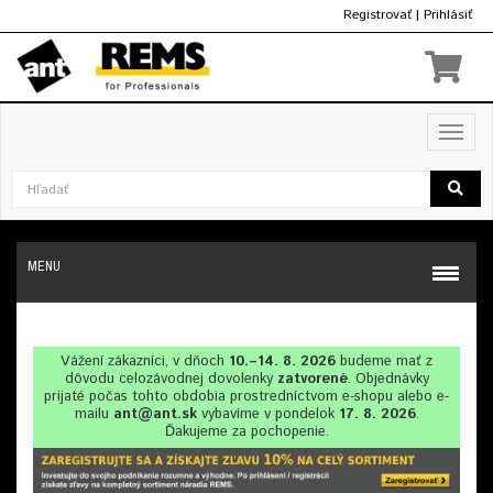
Registrovať
|
Prihlásiť
€
Toggl
navig
MENU
Vážení zákazníci, v dňoch
10.–14. 8. 2026
budeme mať z
dôvodu celozávodnej dovolenky
zatvorené
. Objednávky
prijaté počas tohto obdobia prostredníctvom e-shopu alebo e-
mailu
ant@ant.sk
vybavíme v pondelok
17. 8. 2026
.
Ďakujeme za pochopenie.