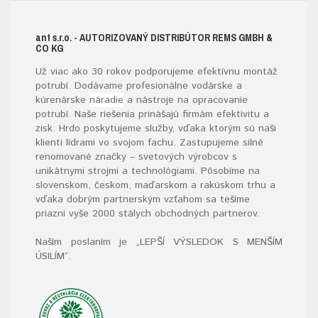
ant s.r.o.
- AUTORIZOVANÝ DISTRIBÚTOR REMS GMBH &
CO KG
Už viac ako 30 rokov podporujeme efektívnu montáž
potrubí. Dodávame profesionálne vodárske a
kúrenárske
náradie
a nástroje na opracovanie
potrubí. Naše riešenia prinášajú firmám efektivitu a
zisk. Hrdo poskytujeme služby, vďaka ktorým sú naši
klienti lídrami vo svojom fachu. Zastupujeme silné
renomované značky – svetových výrobcov s
unikátnymi strojmi a technológiami. Pôsobíme na
slovenskom, českom, maďarskom a rakúskom trhu a
vďaka dobrým partnerským vzťahom sa tešíme
priazni vyše 2000 stálych obchodných partnerov.
Naším poslaním je „LEPŠÍ VÝSLEDOK S MENŠÍM
ÚSILÍM“
.