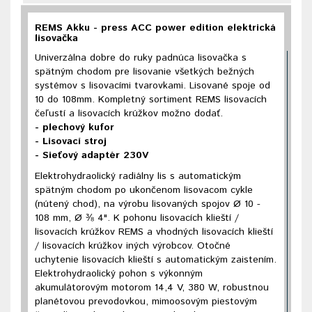
REMS Akku - press ACC power edition elektrická
lisovačka
Univerzálna dobre do ruky padnúca lisovačka s
spätným chodom pre lisovanie všetkých bežných
systémov s lisovacími tvarovkami. Lisované spoje od
10 do 108mm. Kompletný sortiment REMS lisovacích
čeľustí a lisovacích krúžkov možno dodať.
- plechový kufor
- Lisovací stroj
- Sieťový adaptér 230V
Elektrohydraolický radiálny lis s automatickým
spätným chodom po ukončenom lisovacom cykle
(nútený chod), na výrobu lisovaných spojov Ø 10 -
108 mm, Ø ⅜ 4". K pohonu lisovacích klieští /
lisovacích krúžkov REMS a vhodných lisovacích klieští
/ lisovacích krúžkov iných výrobcov. Otočné
uchytenie lisovacích klieští s automatickým zaistením.
Elektrohydraolický pohon s výkonným
akumulátorovým motorom 14,4 V, 380 W, robustnou
planétovou prevodovkou, mimoosovým piestovým