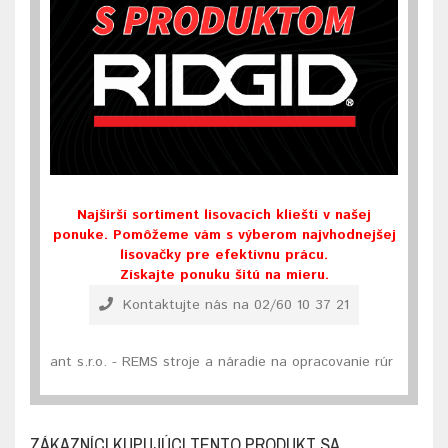
Najširší sortiment lisovacích klieští v našej
ponuke. Pomôžeme vám s výberom najvhodnejšej
lisovačky pre efektívnu prácu.
Získajte ponuku šitú na mieru.
Kontaktujte nás na 02/60 10 37 21
ant s.r.o. - REMS stroje a náradie na opracovanie rúr
ZÁKAZNÍCI KUPUJÚCI TENTO PRODUKT SA