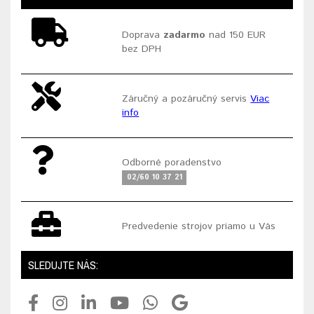
Doprava
zadarmo
nad 150 EUR
bez DPH
Záručný a pozáručný servis
Viac
info
Odborné poradenstvo
02/60 10 37 21
Predvedenie strojov priamo u Vás
SLEDUJTE NÁS: