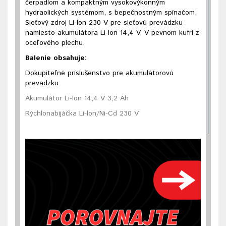
čerpadlom a kompaktným vysokovýkonným
hydraolických systémom, s bepečnostným spínačom.
Sieťový zdroj Li-lon 230 V pre sieťovú prevádzku
namiesto akumulátora Li-lon 14,4 V. V pevnom kufri z
oceľového plechu.
Balenie obsahuje:
Dokupiteľné príslušenstvo pre akumulátorovú
prevádzku:
Akumulátor Li-lon 14,4 V 3,2 Ah
Rýchlonabijáčka Li-lon/Ni-Cd 230 V