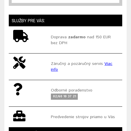
SLUŽBY PRE VÁS:
Doprava
zadarmo
nad 150 EUR
bez DPH
Záručný a pozáručný servis
Viac
info
Odborné poradenstvo
02/60 10 37 21
Predvedenie strojov priamo u Vás