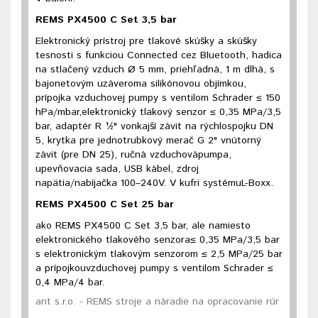
REMS PX4500 C Set 3,5 bar
Elektronický prístroj pre tlakové skúšky a skúšky
tesnosti s funkciou Connected cez Bluetooth, hadica
na stlačený vzduch Ø 5 mm, priehľadná, 1 m dlhá, s
bajonetovým uzáveroma silikónovou objímkou,
prípojka vzduchovej pumpy s ventilom Schrader ≤ 150
hPa/mbar,elektronický tlakový senzor ≤ 0,35 MPa/3,5
bar, adaptér R ½" vonkajší závit na rýchlospojku DN
5, krytka pre jednotrubkový merač G 2" vnútorný
závit (pre DN 25), ručná vzduchovápumpa,
upevňovacia sada, USB kábel, zdroj
napätia/nabíjačka 100–240V. V kufri systémuL-Boxx.
REMS PX4500 C Set 25 bar
ako REMS PX4500 C Set 3,5 bar, ale namiesto
elektronického tlakového senzora≤ 0,35 MPa/3,5 bar
s elektronickým tlakovým senzorom ≤ 2,5 MPa/25 bar
a prípojkouvzduchovej pumpy s ventilom Schrader ≤
0,4 MPa/4 bar.
ant s.r.o. - REMS stroje a náradie na opracovanie rúr