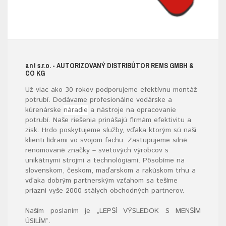
ant s.r.o.
- AUTORIZOVANÝ DISTRIBÚTOR REMS GMBH &
CO KG
Už viac ako 30 rokov podporujeme efektívnu montáž
potrubí. Dodávame profesionálne vodárske a
kúrenárske
náradie
a nástroje na opracovanie
potrubí. Naše riešenia prinášajú firmám efektivitu a
zisk. Hrdo poskytujeme služby, vďaka ktorým sú naši
klienti lídrami vo svojom fachu. Zastupujeme silné
renomované značky – svetových výrobcov s
unikátnymi strojmi a technológiami. Pôsobíme na
slovenskom, českom, maďarskom a rakúskom trhu a
vďaka dobrým partnerským vzťahom sa tešíme
priazni vyše 2000 stálych obchodných partnerov.
Naším poslaním je „LEPŠÍ VÝSLEDOK S MENŠÍM
ÚSILÍM“
.