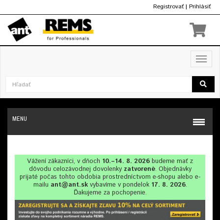
Registrovať
|
Prihlásiť
€
Toggl
navig
MENU
Vážení zákazníci, v dňoch
10.–14. 8. 2026
budeme mať z
dôvodu celozávodnej dovolenky
zatvorené
. Objednávky
prijaté počas tohto obdobia prostredníctvom e-shopu alebo e-
mailu
ant@ant.sk
vybavíme v pondelok
17. 8. 2026
.
Ďakujeme za pochopenie.