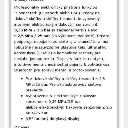
Profesionálny elektronický prístroj s funkciou
“Connected” (Bluetooth alebo USB) určený na
tlakové skúšky a skúšky tesnosti. Je vybavený
interným elektronickým tlakovým senzorom
≤
0,35 MPa / 3,5 bar
(v základnej verzii) alebo
≤ 2,5 MPa / 25 bar
(vo výkonnom variante). Prístroj
podporuje napájanie zo siete aj z akumulátora, má
robustné nárazuvzdorné plastové telo, ultraľahkú
konštrukciu (~345 g) a kompaktné rozmery pre
obsluhu jednou rukou. Displej s funkciou dotyku,
intuitívne menu a možnosť pripojenia k aplikácii cez
Bluetooth pre správu meraní a protokolovanie.
Pre tlakové skúšky a skúšky tesnosti ≤ 2,5
MPa/25 bar. Pre akumulátorovúa sieťovú
prevádzku.
Vyhotovenie s elektronickým tlakovým
senzorom ≤ 0,35 MPa/3,5 bar
alebos elektronickým tlakovým senzorom ≤ 2,5
MPa/25 bar.
3,5" farebný dotykový displej.
V balení: